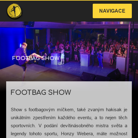
NAVIGACE
Vystoupení freestyle
Profil
Reference
FOOTBAG SHOW
Moderování
Galerie
E-shop
FOOTBAG SHOW
Kontakt
Show s footbagovým míčkem, také zvaným hakisak je
Česky
English
unikátním zpestřením každého eventu, a to nejen těch
sportovních. V podání devítinásobného mistra světa a
legendy tohoto sportu, Honzy Webera, máte možnost