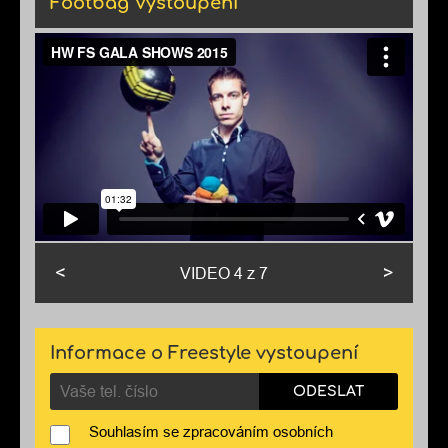
Footbag Vystoupení
<
>
VIDEO
4
z 7
Informace o Freestyle vystoupení
ODESLAT
Souhlasím se zpracováním osobních