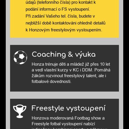
údajů (telefonního čísla) pro kontakt k
podání informací o FS vystoupení.
Při zadání Vašeho tel. čísla, budete v
nejbližší době kontaktováni ohledně detailů
k Honzovým freestylovým vystoupením.
Coaching & výuka
Honza trénuje děti a mládež již přes 10 let
a vedl vlastní kurzy v KC i DDM. Pomáhá
žákům rozvinout freestylový talent, ale i
fotbalové dovednosti.
Freestyle vystoupení
Honzova moderovaná Footbag show a
Freestyle fotbal vystoupení nabízí