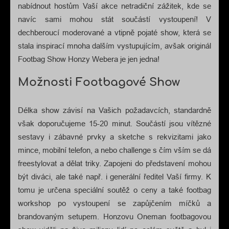
nabídnout hostům Vaší akce netradiční zážitek, kde se
navíc sami mohou stát součástí vystoupení! V
dechberoucí moderované a vtipně pojaté show, která se
stala inspirací mnoha dalším vystupujícím, avšak originál
Footbag Show Honzy Webera je jen jedna!
Možnosti Footbagové Show
Délka show závisí na Vašich požadavcích, standardně
však doporučujeme 15-20 minut. Součástí jsou vítězné
sestavy i zábavné prvky a sketche s rekvizitami jako
mince, mobilní telefon, a nebo challenge s čím vším se dá
freestylovat a dělat triky. Zapojeni do představení mohou
být diváci, ale také např. i generální ředitel Vaší firmy. K
tomu je určena speciální soutěž o ceny a také footbag
workshop po vystoupení se zapůjčením míčků a
brandovaným setupem. Honzovu Oneman footbagovou