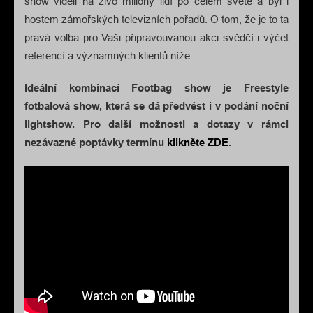
show viděli na živo miliony lidí po celém světě a byl i
hostem zámořských televizních pořadů. O tom, že je to ta
pravá volba pro Vaši připravouvanou akci svědčí i výčet
referencí a významných klientů níže.
Ideální kombinací Footbag show je Freestyle
fotbalová show, která se dá předvést i v podání noční
lightshow. Pro další možnosti a dotazy v rámci
nezávazné poptávky termínu
klikněte ZDE
.