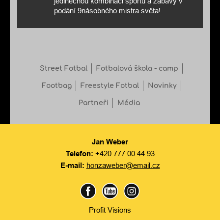
jedinečnou kombinaci sportu a zábavy v
podání 9násobného mistra světa!
Street Fotbal
Fotbalová škola - camp
Footbag
Freestyle Fotbal
Novinky
Partneři
Média
Jan Weber
Telefon:
+420 777 00 44 93
E-mail:
honzaweber@email.cz
Profit Visions